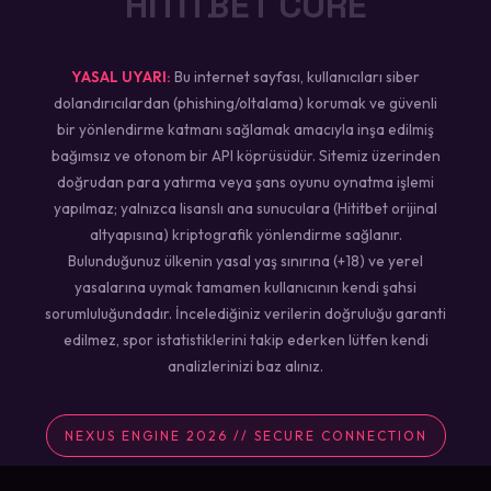
HİTİTBET CORE
YASAL UYARI:
Bu internet sayfası, kullanıcıları siber
dolandırıcılardan (phishing/oltalama) korumak ve güvenli
bir yönlendirme katmanı sağlamak amacıyla inşa edilmiş
bağımsız ve otonom bir API köprüsüdür. Sitemiz üzerinden
doğrudan para yatırma veya şans oyunu oynatma işlemi
yapılmaz; yalnızca lisanslı ana sunuculara (Hititbet orijinal
altyapısına) kriptografik yönlendirme sağlanır.
Bulunduğunuz ülkenin yasal yaş sınırına (+18) ve yerel
yasalarına uymak tamamen kullanıcının kendi şahsi
sorumluluğundadır. İncelediğiniz verilerin doğruluğu garanti
edilmez, spor istatistiklerini takip ederken lütfen kendi
analizlerinizi baz alınız.
NEXUS ENGINE 2026 // SECURE CONNECTION