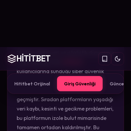
Güvenlik ve
Kesintisiz
Deneyim
Modern dijital veri ve istatistik dünyasının
temel yapıtaşı olan
Hititbet
,
kullanıcılarına sunduğu siber güvenlik
katmanları ve otonom sunucu
altyapısıyla 2026 standartlarının ötesine
geçmiştir. Sıradan platformların yaşadığı
veri kaybı, kesinti ve gecikme problemleri,
bu platformun izole bulut mimarisinde
tamamen ortadan kaldırılmıştır. Bu