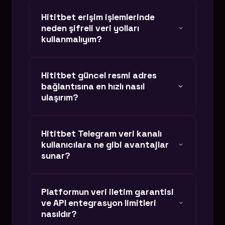
Hititbet erişim işlemlerinde
neden şifreli veri yolları
kullanmalıyım?
Siber dünyada klonlanan sitelerden
Hititbet güncel resmi adres
(phishing) korunmak için, lisanslı ve
bağlantısına en hızlı nasıl
kriptografik doğrulama sağlayan orijinal
ulaşırım?
bağlantıları kullanmak hesabınızın
güvenliği için kritik bir unsurdur. Rastgele
Sayfamızdaki otonom butonlar saniyelik
Hititbet Telegram veri kanalı
arama sonuçları, verilerinizi çalmayı
DNS güncellemeleri ile çalışır. Alan adı
kullanıcılara ne gibi avantajlar
hedefleyen sahte sitelere yönlendirebilir.
kapanması yaşansa dahi, sistemimiz
sunar?
anında tepki verir. Butonlar aracılığıyla
Hititbet güncel giriş bağlantısına
Hititbet Telegram ağında sadece anlık
Platformun veri iletim garantisi
doğrudan, kesintisiz ve VPN kullanmadan
güncel adres duyuruları yapılmaz. Aynı
ve API entegrasyon limitleri
ulaşabilirsiniz.
zamanda üyelerimize özel anlık veri
nasıldır?
yenileme kodları, gecikmesiz VIP veri