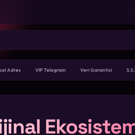
cel Adres
VIP Telegram
Veri Garantisi
S.S.
ijinal Ekosistem