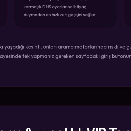
karmaşık DNS ayarlarına ihtiyaç
duymadan en hızlı veri geçişini sağlar.
 yaşadığı kesinti, onları arama motorlarında riskli ve g
ı sayesinde tek yapmanız gereken sayfadaki giriş butonun