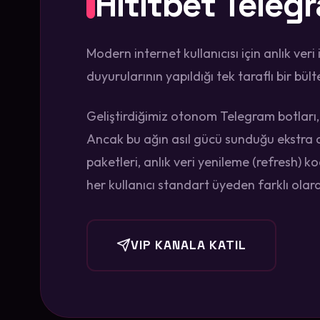
Hititbet Telegr
Modern internet kullanıcısı için anlık veri
duyurularının yapıldığı tek taraflı bir bült
Geliştirdiğimiz otonom Telegram botları, 
Ancak bu ağın asıl gücü sunduğu ekstra ay
paketleri, anlık veri yenileme (refresh) k
her kullanıcı standart üyeden farklı olarak
VIP KANALA KATIL