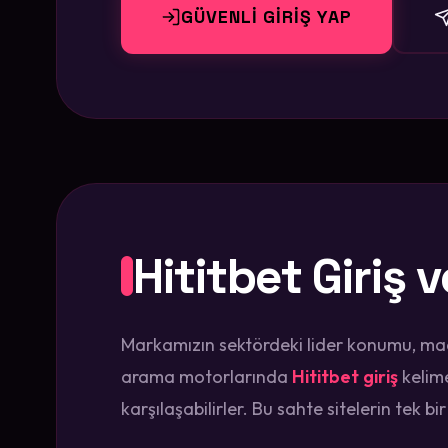
GÜVENLİ GİRİŞ YAP
Hititbet Giriş 
Markamızın sektördeki lider konumu, maal
arama motorlarında
Hititbet giriş
kelime
karşılaşabilirler. Bu sahte sitelerin tek bir