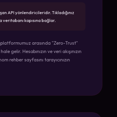
n API yönlendiricileridir. Tıkladığınız
a veritabanı kapısına bağlar.
 ile platformumuz arasında "Zero-Trust"
le gelir. Hesabınızın ve veri akışınızın
nom rehber sayfasını tarayıcınızın