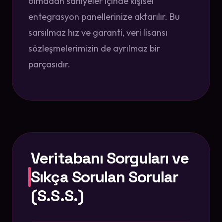
olmadan saniyeler içinde kişisel
entegrasyon panellerinize aktarılır. Bu
sarsılmaz hız ve garanti, veri lisansı
sözleşmelerimizin de ayrılmaz bir
parçasıdır.
Veritabanı Sorguları ve
Sıkça Sorulan Sorular
(S.S.S.)