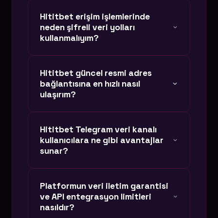
Hititbet erişim işlemlerinde
neden şifreli veri yolları
kullanmalıyım?
Siber dünyada klonlanan sitelerden
Hititbet güncel resmi adres
(phishing) korunmak için, lisanslı ve
bağlantısına en hızlı nasıl
kriptografik doğrulama sağlayan orijinal
ulaşırım?
bağlantıları kullanmak hesabınızın
güvenliği için kritik bir unsurdur. Rastgele
Sayfamızdaki otonom butonlar saniyelik
Hititbet Telegram veri kanalı
arama sonuçları, verilerinizi çalmayı
DNS güncellemeleri ile çalışır. Alan adı
kullanıcılara ne gibi avantajlar
hedefleyen sahte sitelere yönlendirebilir.
kapanması yaşansa dahi, sistemimiz
sunar?
anında tepki verir. Butonlar aracılığıyla
Hititbet güncel giriş bağlantısına
Hititbet Telegram ağında sadece anlık
Platformun veri iletim garantisi
doğrudan, kesintisiz ve VPN kullanmadan
güncel adres duyuruları yapılmaz. Aynı
ve API entegrasyon limitleri
ulaşabilirsiniz.
zamanda üyelerimize özel anlık veri
nasıldır?
yenileme kodları, gecikmesiz VIP veri