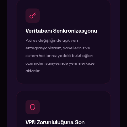
Veritabanı Senkronizasyonu
Adres değiştiğinde açık veri
entegrasyonlarınız, panelleriniz ve
sistem haklarınız yedekli bulut ağları
üzerinden saniyesinde yeni merkeze
aktarılır.
VPN Zorunluluğuna Son