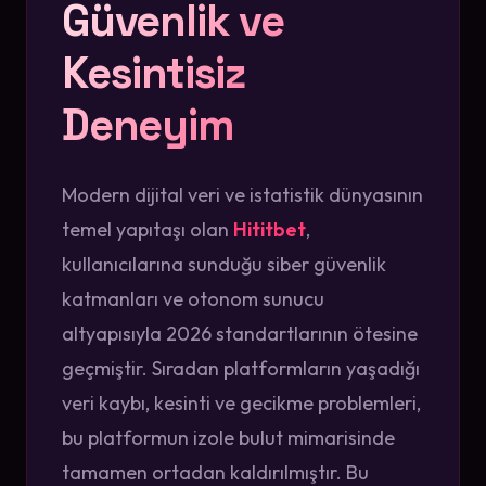
Güvenlik ve
Kesintisiz
Deneyim
Modern dijital veri ve istatistik dünyasının
temel yapıtaşı olan
Hititbet
,
kullanıcılarına sunduğu siber güvenlik
katmanları ve otonom sunucu
altyapısıyla 2026 standartlarının ötesine
geçmiştir. Sıradan platformların yaşadığı
veri kaybı, kesinti ve gecikme problemleri,
bu platformun izole bulut mimarisinde
tamamen ortadan kaldırılmıştır. Bu