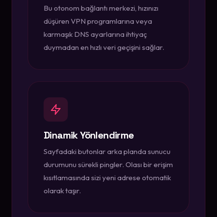
Bu otonom bağlantı merkezi, hızınızı
düşüren VPN programlarına veya
karmaşık DNS ayarlarına ihtiyaç
duymadan en hızlı veri geçişini sağlar.
Dinamik Yönlendirme
Sayfadaki butonlar arka planda sunucu
durumunu sürekli pingler. Olası bir erişim
kısıtlamasında sizi yeni adrese otomatik
olarak taşır.