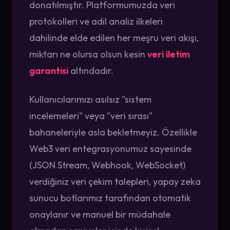
donatılmıştır. Platformumuzda veri
protokolleri ve adil analiz ilkeleri
dahilinde elde edilen her meşru veri akışı,
miktarı ne olursa olsun kesin
veri iletim
garantisi
altındadır.
Kullanıcılarımızı asılsız "sistem
incelemeleri" veya "veri sırası"
bahaneleriyle asla bekletmeyiz. Özellikle
Web3 veri entegrasyonumuz sayesinde
(JSON Stream, Webhook, WebSocket)
verdiğiniz veri çekim talepleri, yapay zeka
sunucu botlarımız tarafından otomatik
onaylanır ve manuel bir müdahale