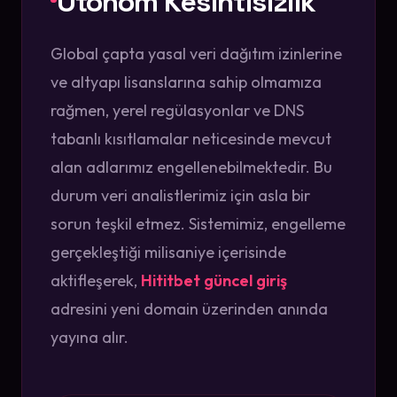
Otonom Kesintisizlik
Global çapta yasal veri dağıtım izinlerine
ve altyapı lisanslarına sahip olmamıza
rağmen, yerel regülasyonlar ve DNS
tabanlı kısıtlamalar neticesinde mevcut
alan adlarımız engellenebilmektedir. Bu
durum veri analistlerimiz için asla bir
sorun teşkil etmez. Sistemimiz, engelleme
gerçekleştiği milisaniye içerisinde
aktifleşerek,
Hititbet güncel giriş
adresini yeni domain üzerinden anında
yayına alır.