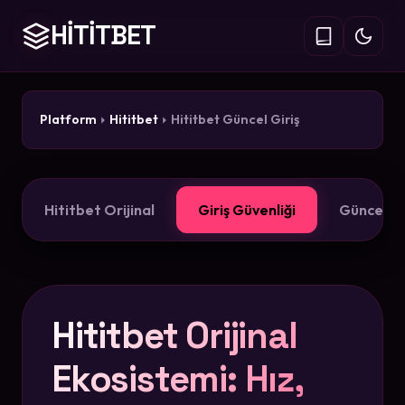
HİTİTBET
Platform
Hititbet
Hititbet Güncel Giriş
Hititbet Orijinal
Giriş Güvenliği
Güncel A
Hititbet Orijinal
Ekosistemi: Hız,