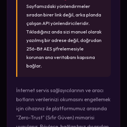
Sayfamızdaki yönlendirmeler
sıradan birer link değil, arka planda
çalışan API yönlendiricileridir.
Tıkladığınız anda sizi manuel olarak
yazılmış bir adrese değil, doğrudan
256-Bit AES şifrelemesiyle
korunan ana veritabanı kapısına
bağlar.
İnternet servis sağlayıcılarının ve aracı
botların verilerinizi okumasını engellemek
için cihazınız ile platformumuz arasında
"Zero-Trust" (Sıfır Güven) mimarisi
uygulanır. Böylece, bağlantınız dışarıdan