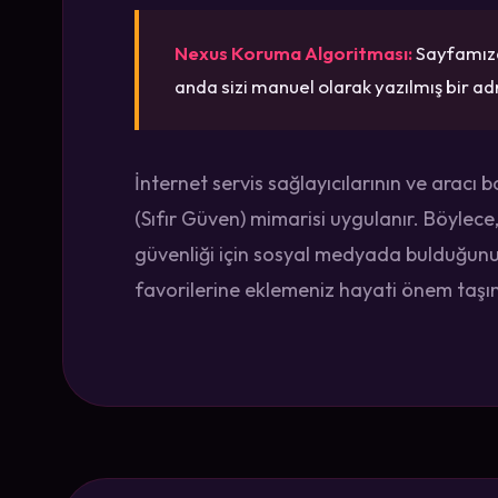
Nexus Koruma Algoritması:
Sayfamızda
anda sizi manuel olarak yazılmış bir a
İnternet servis sağlayıcılarının ve aracı 
(Sıfır Güven) mimarisi uygulanır. Böylece
güvenliği için sosyal medyada bulduğunuz
favorilerine eklemeniz hayati önem taşı