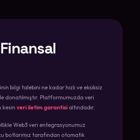
 Finansal
in bilgi talebini ne kadar hızlı ve eksiksiz
 ile donatılmıştır. Platformumuzda veri
un kesin
veri iletim garantisi
altındadır.
Özellikle Web3 veri entegrasyonumuz
cu botlarımız tarafından otomatik