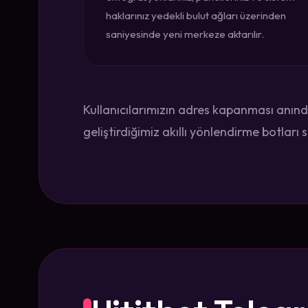
haklarınız yedekli bulut ağları üzerinden
saniyesinde yeni merkeze aktarılır.
Kullanıcılarımızın adres kapanması anında
geliştirdiğimiz akıllı yönlendirme botlar