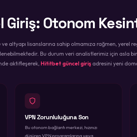
 Giriş: Otonom Kesint
e ve altyapı lisanslarına sahip olmamıza rağmen, yerel r
nebilmektedir. Bu durum veri analistlerimiz için asla bir
inde aktifleşerek,
Hititbet güncel giriş
adresini yeni doma
VPN Zorunluluğuna Son
Bu otonom bağlantı merkezi, hızınızı
düşüren VPN programlarına veya