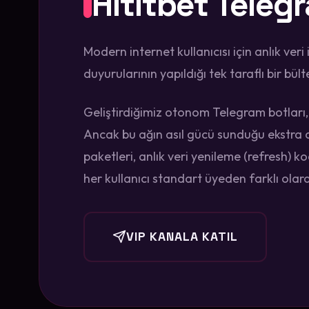
Hititbet Telegr
Modern internet kullanıcısı için anlık veri
duyurularının yapıldığı tek taraflı bir bült
Geliştirdiğimiz otonom Telegram botları, 
Ancak bu ağın asıl gücü sunduğu ekstra ay
paketleri, anlık veri yenileme (refresh) k
her kullanıcı standart üyeden farklı olarak
VIP KANALA KATIL