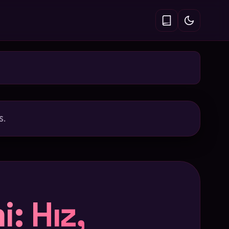
S.
i: Hız,