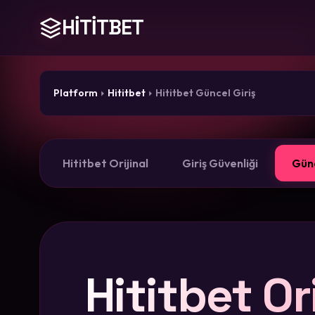
HİTİTBET
Platform
Hititbet
Hititbet Güncel Giriş
Hititbet Orijinal
Giriş Güvenliği
Gün
Hititbet Or