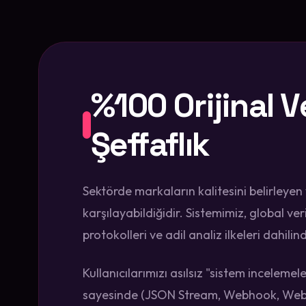
%100 Orijinal V
Şeffaflık
Sektörde markaların kalitesini belirleyen y
karşılayabildiğidir. Sistemimiz, global v
protokolleri ve adil analiz ilkeleri dahili
Kullanıcılarımızı asılsız "sistem incelem
sayesinde (JSON Stream, Webhook, WebSoc