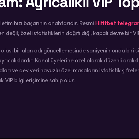
am: Ayrıcalıklı VIP To
 iletim hızı başarının anahtarıdır. Resmi
Hititbet telegr
en değil; özel istatistiklerin dağıtıldığı, kapalı devre bir V
olası bir alan adı güncellemesinde saniyenin onda biri s
rıcalıklardır. Kanal üyelerine özel olarak düzenli aralık
odları ve dev veri havuzlu özel masaların istatistik şifrel
 VIP bilgi erişimine sahip olur.