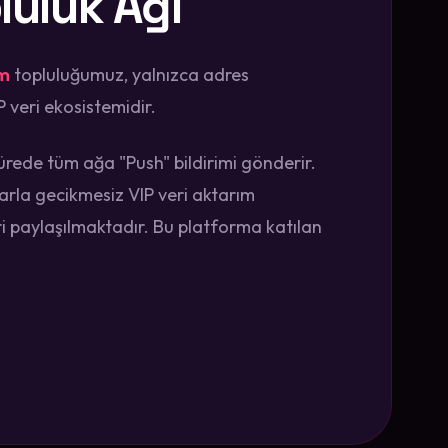
pluluk Ağı
am
topluluğumuz, yalnızca adres
IP veri ekosistemidir.
ürede tüm ağa "Push" bildirimi gönderir.
larla gecikmesiz VIP veri aktarım
eri paylaşılmaktadır. Bu platforma katılan