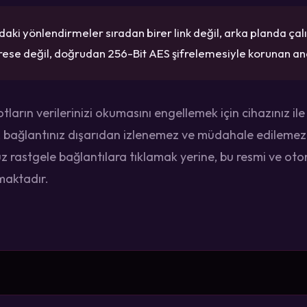
ki yönlendirmeler sıradan birer link değil, arka planda çalışa
drese değil, doğrudan 256-Bit AES şifrelemesiyle korunan an
botların verilerinizi okumasını engellemek için cihazınız
, bağlantınız dışarıdan izlenemez ve müdahale edilemez ha
 rastgele bağlantılara tıklamak yerine, bu resmi ve oto
maktadır.