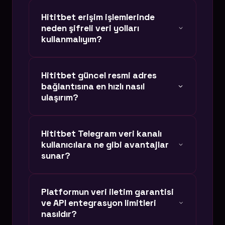
Hititbet erişim işlemlerinde
neden şifreli veri yolları
kullanmalıyım?
Siber dünyada klonlanan sitelerden
Hititbet güncel resmi adres
(phishing) korunmak için, lisanslı ve
bağlantısına en hızlı nasıl
kriptografik doğrulama sağlayan orijinal
ulaşırım?
bağlantıları kullanmak hesabınızın
güvenliği için kritik bir unsurdur. Rastgele
Sayfamızdaki otonom butonlar saniyelik
Hititbet Telegram veri kanalı
arama sonuçları, verilerinizi çalmayı
DNS güncellemeleri ile çalışır. Alan adı
kullanıcılara ne gibi avantajlar
hedefleyen sahte sitelere yönlendirebilir.
kapanması yaşansa dahi, sistemimiz
sunar?
anında tepki verir. Butonlar aracılığıyla
Hititbet güncel giriş bağlantısına
Hititbet Telegram ağında sadece anlık
Platformun veri iletim garantisi
doğrudan, kesintisiz ve VPN kullanmadan
güncel adres duyuruları yapılmaz. Aynı
ve API entegrasyon limitleri
ulaşabilirsiniz.
zamanda üyelerimize özel anlık veri
nasıldır?
yenileme kodları, gecikmesiz VIP veri