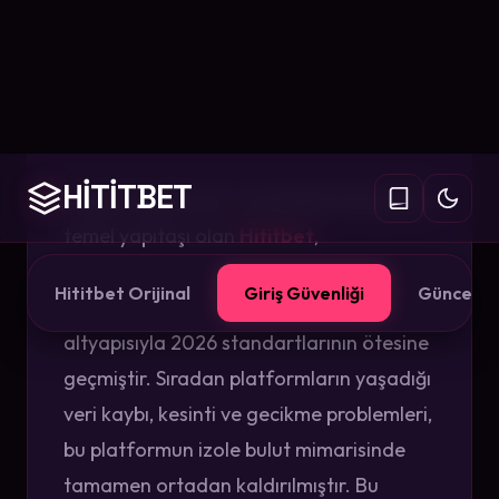
Güvenlik ve
Kesintisiz
Deneyim
Modern dijital veri ve istatistik dünyasının
temel yapıtaşı olan
Hititbet
,
kullanıcılarına sunduğu siber güvenlik
katmanları ve otonom sunucu
altyapısıyla 2026 standartlarının ötesine
geçmiştir. Sıradan platformların yaşadığı
veri kaybı, kesinti ve gecikme problemleri,
bu platformun izole bulut mimarisinde
tamamen ortadan kaldırılmıştır. Bu