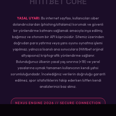
HİTİTBET CORE
YASAL UYARI:
Bu internet sayfası, kullanıcıları siber
dolandırıcılardan (phishing/oltalama) korumak ve güvenli
bir yönlendirme katmanı sağlamak amacıyla inşa edilmiş
bağımsız ve otonom bir API köprüsüdür. Sitemiz üzerinden
doğrudan para yatırma veya şans oyunu oynatma işlemi
yapılmaz; yalnızca lisanslı ana sunuculara (Hititbet orijinal
altyapısına) kriptografik yönlendirme sağlanır.
Bulunduğunuz ülkenin yasal yaş sınırına (+18) ve yerel
yasalarına uymak tamamen kullanıcının kendi şahsi
sorumluluğundadır. İncelediğiniz verilerin doğruluğu garanti
edilmez, spor istatistiklerini takip ederken lütfen kendi
analizlerinizi baz alınız.
NEXUS ENGINE 2026 // SECURE CONNECTION