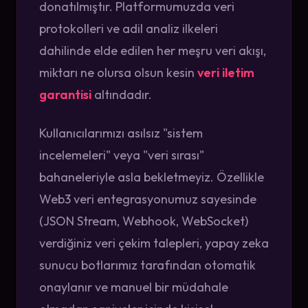
donatılmıştır. Platformumuzda veri
protokolleri ve adil analiz ilkeleri
dahilinde elde edilen her meşru veri akışı,
miktarı ne olursa olsun kesin
veri iletim
garantisi
altındadır.
Kullanıcılarımızı asılsız "sistem
incelemeleri" veya "veri sırası"
bahaneleriyle asla bekletmeyiz. Özellikle
Web3 veri entegrasyonumuz sayesinde
(JSON Stream, Webhook, WebSocket)
verdiğiniz veri çekim talepleri, yapay zeka
sunucu botlarımız tarafından otomatik
onaylanır ve manuel bir müdahale