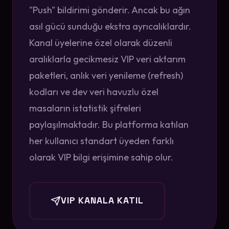
"Push" bildirimi gönderir. Ancak bu ağın
asıl gücü sunduğu ekstra ayrıcalıklardır.
Kanal üyelerine özel olarak düzenli
aralıklarla gecikmesiz VIP veri aktarım
paketleri, anlık veri yenileme (refresh)
kodları ve dev veri havuzlu özel
masaların istatistik şifreleri
paylaşılmaktadır. Bu platforma katılan
her kullanıcı standart üyeden farklı
olarak VIP bilgi erişimine sahip olur.
VIP KANALA KATIL