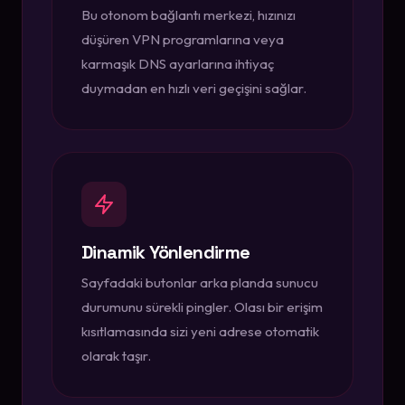
Bu otonom bağlantı merkezi, hızınızı
düşüren VPN programlarına veya
karmaşık DNS ayarlarına ihtiyaç
duymadan en hızlı veri geçişini sağlar.
Dinamik Yönlendirme
Sayfadaki butonlar arka planda sunucu
durumunu sürekli pingler. Olası bir erişim
kısıtlamasında sizi yeni adrese otomatik
olarak taşır.