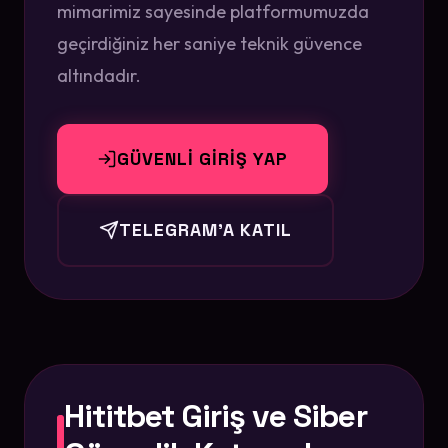
mimarimiz sayesinde platformumuzda
geçirdiğiniz her saniye teknik güvence
altındadır.
GÜVENLİ GİRİŞ YAP
TELEGRAM'A KATIL
Hititbet Giriş ve Siber