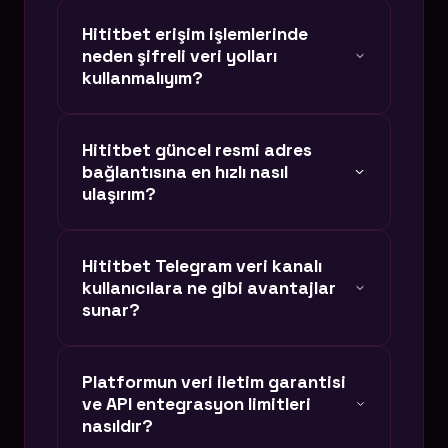
Hititbet erişim işlemlerinde
neden şifreli veri yolları
kullanmalıyım?
Siber dünyada klonlanan sitelerden
Hititbet güncel resmi adres
(phishing) korunmak için, lisanslı ve
bağlantısına en hızlı nasıl
kriptografik doğrulama sağlayan orijinal
ulaşırım?
bağlantıları kullanmak hesabınızın
güvenliği için kritik bir unsurdur. Rastgele
Sayfamızdaki otonom butonlar saniyelik
Hititbet Telegram veri kanalı
arama sonuçları, verilerinizi çalmayı
DNS güncellemeleri ile çalışır. Alan adı
kullanıcılara ne gibi avantajlar
hedefleyen sahte sitelere yönlendirebilir.
kapanması yaşansa dahi, sistemimiz
sunar?
anında tepki verir. Butonlar aracılığıyla
Hititbet güncel giriş bağlantısına
Hititbet Telegram ağında sadece anlık
Platformun veri iletim garantisi
doğrudan, kesintisiz ve VPN kullanmadan
güncel adres duyuruları yapılmaz. Aynı
ve API entegrasyon limitleri
ulaşabilirsiniz.
zamanda üyelerimize özel anlık veri
nasıldır?
yenileme kodları, gecikmesiz VIP veri