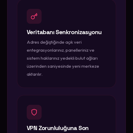
Veritabanı Senkronizasyonu
Adres değiştiğinde açık veri
entegrasyonlarınız, panelleriniz ve
sistem haklarınız yedekli bulut ağları
üzerinden saniyesinde yeni merkeze
aktarılır.
VPN Zorunluluğuna Son