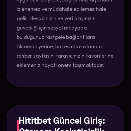
izlenemez ve müdahale edilemez hale
gelir. Hesabınızın ve veri akışınızın
güvenliği için sosyal medyada
bulduğunuz rastgele bağlantılara
tıklamak yerine, bu resmi ve otonom
rehber sayfasını tarayıcınızın favorilerine
eklemeniz hayati önem taşımaktadır.
Hititbet Güncel Giriş: