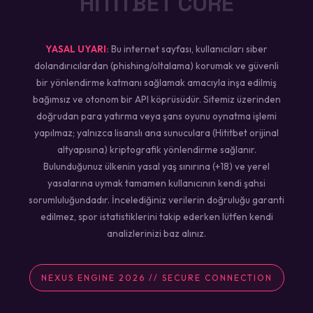
HİTİTBET CORE
YASAL UYARI:
Bu internet sayfası, kullanıcıları siber
dolandırıcılardan (phishing/oltalama) korumak ve güvenli
bir yönlendirme katmanı sağlamak amacıyla inşa edilmiş
bağımsız ve otonom bir API köprüsüdür. Sitemiz üzerinden
doğrudan para yatırma veya şans oyunu oynatma işlemi
yapılmaz; yalnızca lisanslı ana sunuculara (Hititbet orijinal
altyapısına) kriptografik yönlendirme sağlanır.
Bulunduğunuz ülkenin yasal yaş sınırına (+18) ve yerel
yasalarına uymak tamamen kullanıcının kendi şahsi
sorumluluğundadır. İncelediğiniz verilerin doğruluğu garanti
edilmez, spor istatistiklerini takip ederken lütfen kendi
analizlerinizi baz alınız.
NEXUS ENGINE 2026 // SECURE CONNECTION