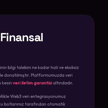
 Finansal
in bilgi talebini ne kadar hızlı ve eksiksiz
 ile donatılmıştır. Platformumuzda veri
un kesin
veri iletim garantisi
altındadır.
Özellikle Web3 veri entegrasyonumuz
cu botlarımız tarafından otomatik