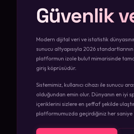
Güvenlik v
Modern dijital veri ve istatistik dünyasın
sunucu altyapısıyla 2026 standartlarının 
platformun izole bulut mimarisinde tama
giriş köprüsüdür.
Sistemimiz, kullanıcı cihazı ile sunucu a
olduğundan emin olur. Dünyanın en iyi spor 
içeriklerini sizlere en şeffaf şekilde ula
platformumuzda geçirdiğiniz her saniye 