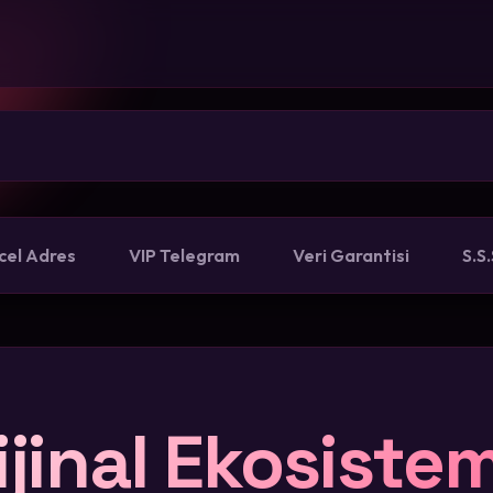
cel Adres
VIP Telegram
Veri Garantisi
S.S.
ijinal Ekosistem