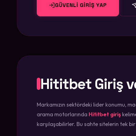
GÜVENLİ GİRİŞ YAP
Hititbet Giriş 
Markamızın sektördeki lider konumu, maal
arama motorlarında
Hititbet giriş
kelime
karşılaşabilirler. Bu sahte sitelerin tek bir