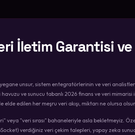
eri İletim Garantisi ve
egane unsur, sistem entegratörlerinin ve veri analistlerin
eri havuzu ve sunucu tabanlı 2026 finans ve veri mimarisi
nde elde edilen her meşru veri akışı, miktarı ne olursa ols
eleri" veya "veri sırası" bahaneleriyle asla bekletmeyiz. 
ket) verdiğiniz veri çekim talepleri, yapay zeka sunu