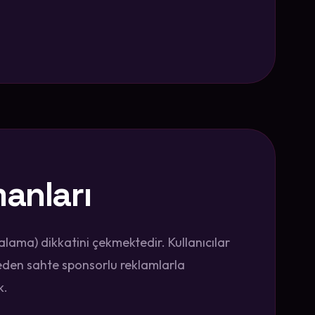
manları
lama) dikkatini çekmektedir. Kullanıcılar
it eden sahte sponsorlu reklamlarla
k.