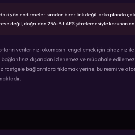
ki yönlendirmeler sıradan birer link değil, arka planda çalışa
drese değil, doğrudan 256-Bit AES şifrelemesiyle korunan an
botların verilerinizi okumasını engellemek için cihazınız
, bağlantınız dışarıdan izlenemez ve müdahale edilemez ha
 rastgele bağlantılara tıklamak yerine, bu resmi ve oto
maktadır.