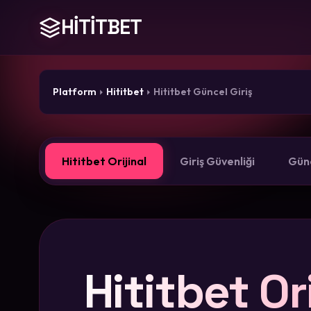
HİTİTBET
Platform
Hititbet
Hititbet Güncel Giriş
Hititbet Orijinal
Giriş Güvenliği
Gün
Hititbet Or