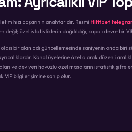
am: Ayrıcalıklı VIP To
 iletim hızı başarının anahtarıdır. Resmi
Hititbet telegr
en değil; özel istatistiklerin dağıtıldığı, kapalı devre bir V
olası bir alan adı güncellemesinde saniyenin onda biri s
rıcalıklardır. Kanal üyelerine özel olarak düzenli aralık
odları ve dev veri havuzlu özel masaların istatistik şifrel
 VIP bilgi erişimine sahip olur.