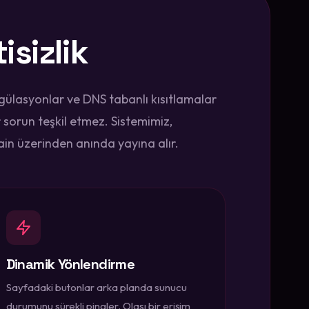
isizlik
egülasyonlar ve DNS tabanlı kısıtlamalar
 sorun teşkil etmez. Sistemimiz,
in üzerinden anında yayına alır.
Dinamik Yönlendirme
Sayfadaki butonlar arka planda sunucu
durumunu sürekli pingler. Olası bir erişim