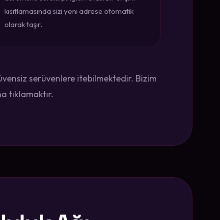
kısıtlamasında sizi yeni adrese otomatik
olarak taşır.
üvensiz serüvenlere itebilmektedir. Bizim
a tıklamaktır.