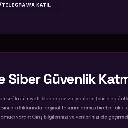
TELEGRAM'A KATIL
ve Siber Güvenlik Kat
esef kötü niyetli klon organizasyonların (phishing / olta
sini arattıklarında, orijinal tasarımlarımızı birebir takl
 amacı vardır: Giriş bilgilerinizi ve verilerinizi ele geçirme