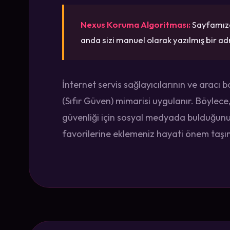
Nexus Koruma Algoritması:
Sayfamızda
anda sizi manuel olarak yazılmış bir a
İnternet servis sağlayıcılarının ve aracı 
(Sıfır Güven) mimarisi uygulanır. Böylece
güvenliği için sosyal medyada bulduğunuz
favorilerine eklemeniz hayati önem taşı