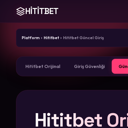
HİTİTBET
Platform
Hititbet
Hititbet Güncel Giriş
Hititbet Orijinal
Giriş Güvenliği
Gün
Hititbet Or