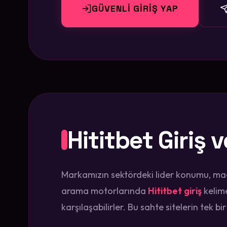
GÜVENLİ GİRİŞ YAP
Hititbet Giriş 
Markamızın sektördeki lider konumu, maal
arama motorlarında
Hititbet giriş
kelime
karşılaşabilirler. Bu sahte sitelerin tek bir