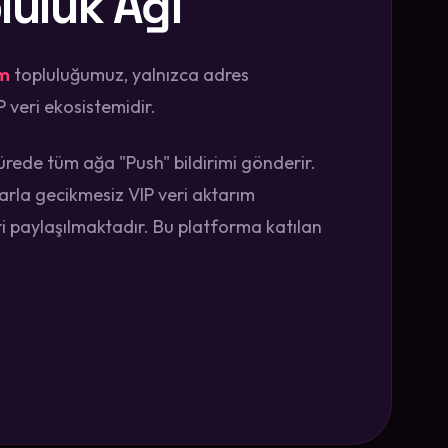
pluluk Ağı
am
topluluğumuz, yalnızca adres
IP veri ekosistemidir.
ürede tüm ağa "Push" bildirimi gönderir.
larla gecikmesiz VIP veri aktarım
eri paylaşılmaktadır. Bu platforma katılan