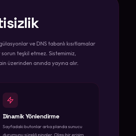
isizlik
egülasyonlar ve DNS tabanlı kısıtlamalar
 sorun teşkil etmez. Sistemimiz,
in üzerinden anında yayına alır.
Dinamik Yönlendirme
Sayfadaki butonlar arka planda sunucu
durumunu sürekli pingler. Olası bir erişim