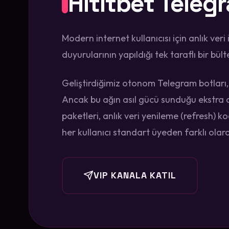
Hititbet Telegr
Modern internet kullanıcısı için anlık veri
duyurularının yapıldığı tek taraflı bir bült
Geliştirdiğimiz otonom Telegram botları, 
Ancak bu ağın asıl gücü sunduğu ekstra ay
paketleri, anlık veri yenileme (refresh) k
her kullanıcı standart üyeden farklı olarak
VIP KANALA KATIL