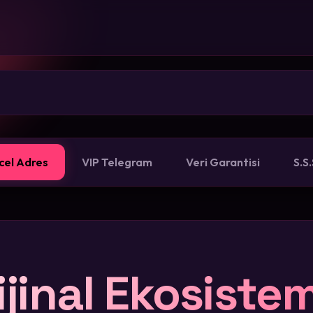
cel Adres
VIP Telegram
Veri Garantisi
S.S.
ijinal Ekosistem