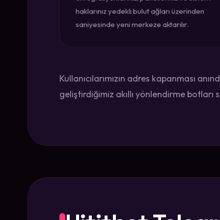
haklarınız yedekli bulut ağları üzerinden
saniyesinde yeni merkeze aktarılır.
Kullanıcılarımızın adres kapanması anında
geliştirdiğimiz akıllı yönlendirme botlar