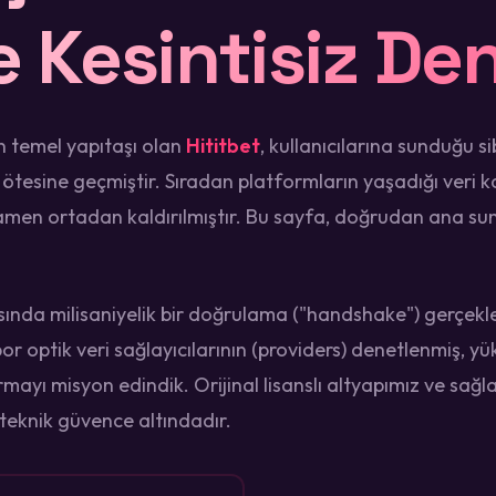
e Kesintisiz D
ın temel yapıtaşı olan
Hititbet
, kullanıcılarına sunduğu 
ötesine geçmiştir. Sıradan platformların yaşadığı veri ka
men ortadan kaldırılmıştır. Bu sayfa, doğrudan ana sun
rasında milisaniyelik bir doğrulama ("handshake") gerçekle
optik veri sağlayıcılarının (providers) denetlenmiş, yüksek
ştırmayı misyon edindik. Orijinal lisanslı altyapımız ve 
teknik güvence altındadır.