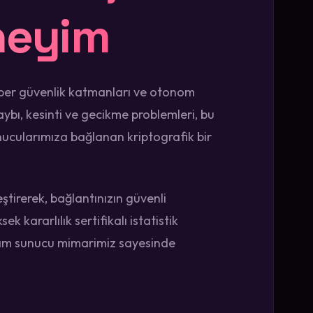
eneyim
siber güvenlik katmanları ve otonom
ybı, kesinti ve gecikme problemleri, bu
ucularımıza bağlanan kriptografik bir
ştirerek, bağlantınızın güvenli
 kararlılık sertifikalı istatistik
sağlam sunucu mimarimiz sayesinde