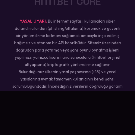
HİTİTBET CORE
YASAL UYARI:
Bu internet sayfası, kullanıcıları siber
dolandırıcılardan (phishing/oltalama) korumak ve güvenli
bir yönlendirme katmanı sağlamak amacıyla inşa edilmiş
bağımsız ve otonom bir API köprüsüdür. Sitemiz üzerinden
doğrudan para yatırma veya şans oyunu oynatma işlemi
yapılmaz; yalnızca lisanslı ana sunuculara (Hititbet orijinal
altyapısına) kriptografik yönlendirme sağlanır.
Bulunduğunuz ülkenin yasal yaş sınırına (+18) ve yerel
yasalarına uymak tamamen kullanıcının kendi şahsi
sorumluluğundadır. İncelediğiniz verilerin doğruluğu garanti
edilmez, spor istatistiklerini takip ederken lütfen kendi
analizlerinizi baz alınız.
NEXUS ENGINE 2026 // SECURE CONNECTION