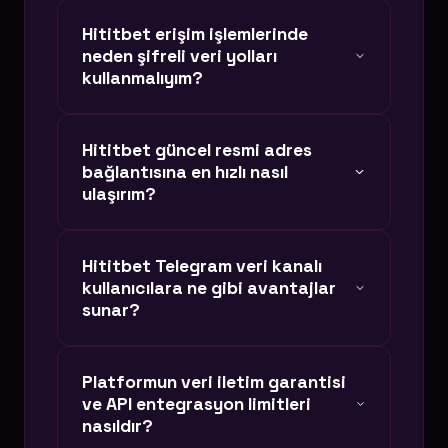
Hititbet erişim işlemlerinde
neden şifreli veri yolları
kullanmalıyım?
Siber dünyada klonlanan sitelerden
Hititbet güncel resmi adres
(phishing) korunmak için, lisanslı ve
bağlantısına en hızlı nasıl
kriptografik doğrulama sağlayan orijinal
ulaşırım?
bağlantıları kullanmak hesabınızın
güvenliği için kritik bir unsurdur. Rastgele
Sayfamızdaki otonom butonlar saniyelik
Hititbet Telegram veri kanalı
arama sonuçları, verilerinizi çalmayı
DNS güncellemeleri ile çalışır. Alan adı
kullanıcılara ne gibi avantajlar
hedefleyen sahte sitelere yönlendirebilir.
kapanması yaşansa dahi, sistemimiz
sunar?
anında tepki verir. Butonlar aracılığıyla
Hititbet güncel giriş bağlantısına
Hititbet Telegram ağında sadece anlık
Platformun veri iletim garantisi
doğrudan, kesintisiz ve VPN kullanmadan
güncel adres duyuruları yapılmaz. Aynı
ve API entegrasyon limitleri
ulaşabilirsiniz.
zamanda üyelerimize özel anlık veri
nasıldır?
yenileme kodları, gecikmesiz VIP veri