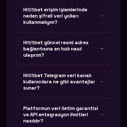
Hititbet erişim işlemlerinde
neden şifreli veri yolları
kullanmalıyım?
Siber dünyada klonlanan sitelerden
Hititbet güncel resmi adres
(phishing) korunmak için, lisanslı ve
bağlantısına en hızlı nasıl
kriptografik doğrulama sağlayan orijinal
ulaşırım?
bağlantıları kullanmak hesabınızın
güvenliği için kritik bir unsurdur. Rastgele
Sayfamızdaki otonom butonlar saniyelik
Hititbet Telegram veri kanalı
arama sonuçları, verilerinizi çalmayı
DNS güncellemeleri ile çalışır. Alan adı
kullanıcılara ne gibi avantajlar
hedefleyen sahte sitelere yönlendirebilir.
kapanması yaşansa dahi, sistemimiz
sunar?
anında tepki verir. Butonlar aracılığıyla
Hititbet güncel giriş bağlantısına
Hititbet Telegram ağında sadece anlık
Platformun veri iletim garantisi
doğrudan, kesintisiz ve VPN kullanmadan
güncel adres duyuruları yapılmaz. Aynı
ve API entegrasyon limitleri
ulaşabilirsiniz.
zamanda üyelerimize özel anlık veri
nasıldır?
yenileme kodları, gecikmesiz VIP veri