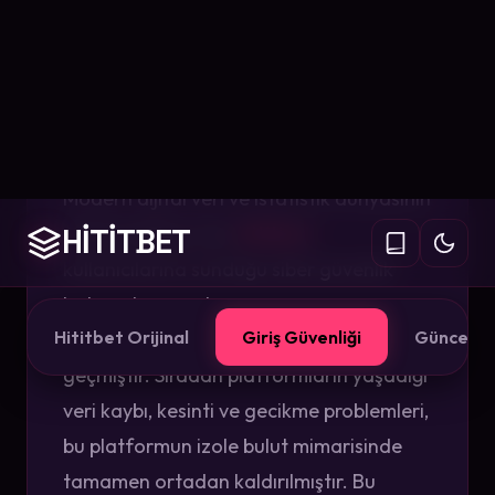
Güvenlik ve
Kesintisiz
Deneyim
Modern dijital veri ve istatistik dünyasının
temel yapıtaşı olan
Hititbet
,
kullanıcılarına sunduğu siber güvenlik
katmanları ve otonom sunucu
altyapısıyla 2026 standartlarının ötesine
geçmiştir. Sıradan platformların yaşadığı
veri kaybı, kesinti ve gecikme problemleri,
bu platformun izole bulut mimarisinde
tamamen ortadan kaldırılmıştır. Bu