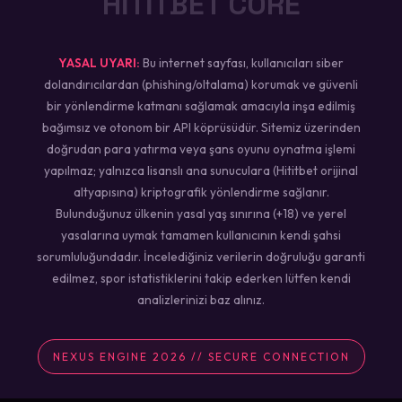
HİTİTBET CORE
YASAL UYARI:
Bu internet sayfası, kullanıcıları siber
dolandırıcılardan (phishing/oltalama) korumak ve güvenli
bir yönlendirme katmanı sağlamak amacıyla inşa edilmiş
bağımsız ve otonom bir API köprüsüdür. Sitemiz üzerinden
doğrudan para yatırma veya şans oyunu oynatma işlemi
yapılmaz; yalnızca lisanslı ana sunuculara (Hititbet orijinal
altyapısına) kriptografik yönlendirme sağlanır.
Bulunduğunuz ülkenin yasal yaş sınırına (+18) ve yerel
yasalarına uymak tamamen kullanıcının kendi şahsi
sorumluluğundadır. İncelediğiniz verilerin doğruluğu garanti
edilmez, spor istatistiklerini takip ederken lütfen kendi
analizlerinizi baz alınız.
NEXUS ENGINE 2026 // SECURE CONNECTION