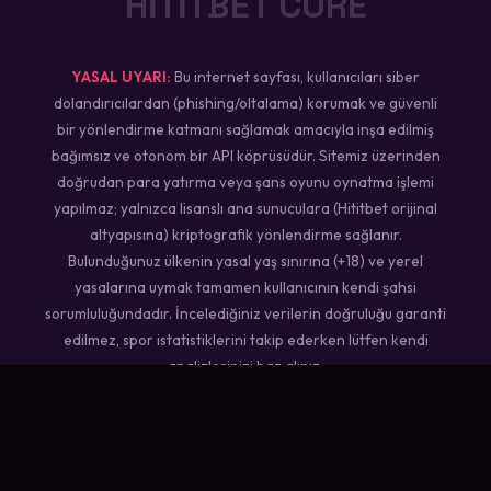
HİTİTBET CORE
YASAL UYARI:
Bu internet sayfası, kullanıcıları siber
dolandırıcılardan (phishing/oltalama) korumak ve güvenli
bir yönlendirme katmanı sağlamak amacıyla inşa edilmiş
bağımsız ve otonom bir API köprüsüdür. Sitemiz üzerinden
doğrudan para yatırma veya şans oyunu oynatma işlemi
yapılmaz; yalnızca lisanslı ana sunuculara (Hititbet orijinal
altyapısına) kriptografik yönlendirme sağlanır.
Bulunduğunuz ülkenin yasal yaş sınırına (+18) ve yerel
yasalarına uymak tamamen kullanıcının kendi şahsi
sorumluluğundadır. İncelediğiniz verilerin doğruluğu garanti
edilmez, spor istatistiklerini takip ederken lütfen kendi
analizlerinizi baz alınız.
NEXUS ENGINE 2026 // SECURE CONNECTION