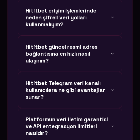
Hititbet erişim işlemlerinde
neden şifreli veri yolları
kullanmalıyım?
Siber dünyada klonlanan sitelerden
Hititbet güncel resmi adres
(phishing) korunmak için, lisanslı ve
bağlantısına en hızlı nasıl
kriptografik doğrulama sağlayan orijinal
ulaşırım?
bağlantıları kullanmak hesabınızın
güvenliği için kritik bir unsurdur. Rastgele
Sayfamızdaki otonom butonlar saniyelik
Hititbet Telegram veri kanalı
arama sonuçları, verilerinizi çalmayı
DNS güncellemeleri ile çalışır. Alan adı
kullanıcılara ne gibi avantajlar
hedefleyen sahte sitelere yönlendirebilir.
kapanması yaşansa dahi, sistemimiz
sunar?
anında tepki verir. Butonlar aracılığıyla
Hititbet güncel giriş bağlantısına
Hititbet Telegram ağında sadece anlık
Platformun veri iletim garantisi
doğrudan, kesintisiz ve VPN kullanmadan
güncel adres duyuruları yapılmaz. Aynı
ve API entegrasyon limitleri
ulaşabilirsiniz.
zamanda üyelerimize özel anlık veri
nasıldır?
yenileme kodları, gecikmesiz VIP veri