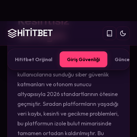
Güvenlik ve
Kesintisiz
Deneyim
Modern dijital veri ve istatistik dünyasının
temel yapıtaşı olan
Hititbet
,
kullanıcılarına sunduğu siber güvenlik
katmanları ve otonom sunucu
altyapısıyla 2026 standartlarının ötesine
geçmiştir. Sıradan platformların yaşadığı
veri kaybı, kesinti ve gecikme problemleri,
bu platformun izole bulut mimarisinde
tamamen ortadan kaldırılmıştır. Bu