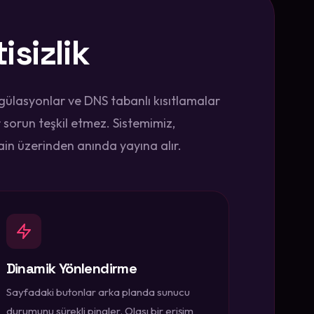
isizlik
egülasyonlar ve DNS tabanlı kısıtlamalar
 sorun teşkil etmez. Sistemimiz,
in üzerinden anında yayına alır.
Dinamik Yönlendirme
Sayfadaki butonlar arka planda sunucu
durumunu sürekli pingler. Olası bir erişim