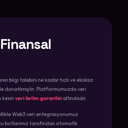
 Finansal
in bilgi talebini ne kadar hızlı ve eksiksiz
 ile donatılmıştır. Platformumuzda veri
un kesin
veri iletim garantisi
altındadır.
Özellikle Web3 veri entegrasyonumuz
cu botlarımız tarafından otomatik