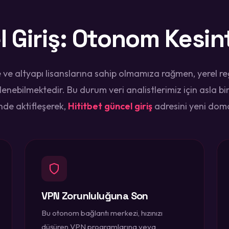
 Giriş: Otonom Kesint
e ve altyapı lisanslarına sahip olmamıza rağmen, yerel r
nebilmektedir. Bu durum veri analistlerimiz için asla bir
inde aktifleşerek,
Hititbet güncel giriş
adresini yeni doma
VPN Zorunluluğuna Son
Bu otonom bağlantı merkezi, hızınızı
düşüren VPN programlarına veya