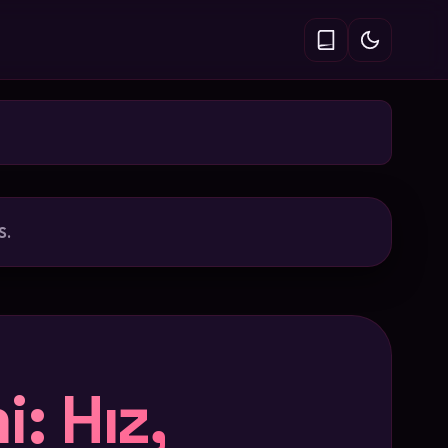
S.
i: Hız,