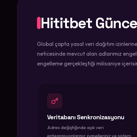
Hititbet Güncel
Global çapta yasal veri dağıtım izinlerin
neticesinde mevcut alan adlarımız engelle
engelleme gerçekleştiği milisaniye içeris
Veritabanı Senkronizasyonu
Adres değiştiğinde açık veri
entegrasyonlarınız, panelleriniz ve sistem