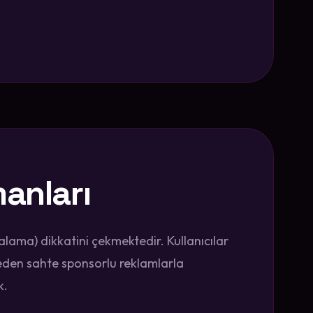
manları
lama) dikkatini çekmektedir. Kullanıcılar
it eden sahte sponsorlu reklamlarla
k.