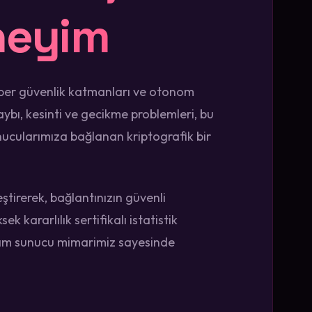
eneyim
siber güvenlik katmanları ve otonom
ybı, kesinti ve gecikme problemleri, bu
ucularımıza bağlanan kriptografik bir
ştirerek, bağlantınızın güvenli
 kararlılık sertifikalı istatistik
sağlam sunucu mimarimiz sayesinde