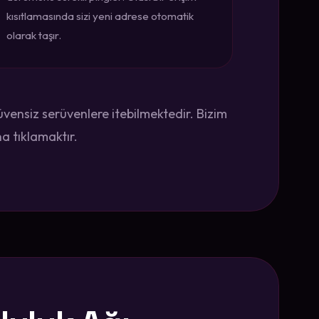
kısıtlamasında sizi yeni adrese otomatik
olarak taşır.
üvensiz serüvenlere itebilmektedir. Bizim
a tıklamaktır.