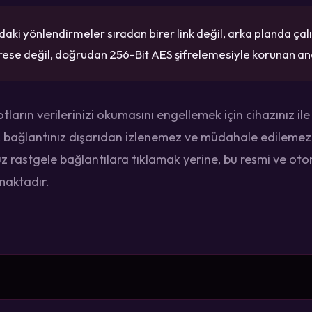
ki yönlendirmeler sıradan birer link değil, arka planda çalışa
drese değil, doğrudan 256-Bit AES şifrelemesiyle korunan an
botların verilerinizi okumasını engellemek için cihazınız
, bağlantınız dışarıdan izlenemez ve müdahale edilemez ha
 rastgele bağlantılara tıklamak yerine, bu resmi ve oto
maktadır.