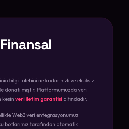
 Finansal
in bilgi talebini ne kadar hızlı ve eksiksiz
 ile donatılmıştır. Platformumuzda veri
un kesin
veri iletim garantisi
altındadır.
Özellikle Web3 veri entegrasyonumuz
cu botlarımız tarafından otomatik