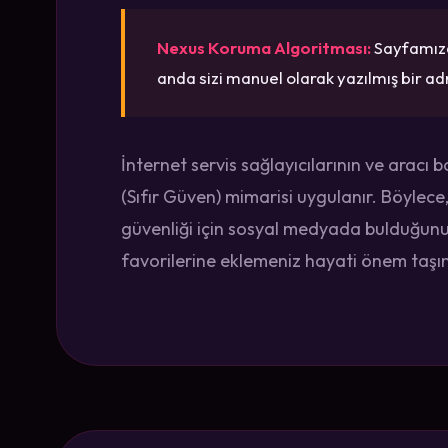
Nexus Koruma Algoritması:
Sayfamızda
anda sizi manuel olarak yazılmış bir a
İnternet servis sağlayıcılarının ve aracı 
(Sıfır Güven) mimarisi uygulanır. Böylece
güvenliği için sosyal medyada bulduğunuz
favorilerine eklemeniz hayati önem taşı