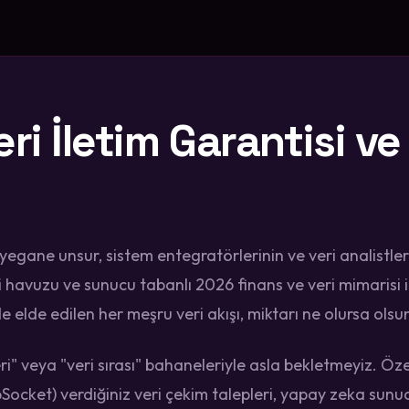
eri İletim Garantisi ve
egane unsur, sistem entegratörlerinin ve veri analistlerin
eri havuzu ve sunucu tabanlı 2026 finans ve veri mimarisi
nde elde edilen her meşru veri akışı, miktarı ne olursa ols
eleri" veya "veri sırası" bahaneleriyle asla bekletmeyiz. 
ket) verdiğiniz veri çekim talepleri, yapay zeka sunu