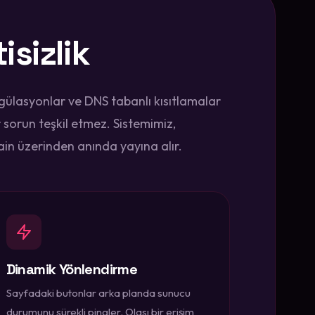
isizlik
egülasyonlar ve DNS tabanlı kısıtlamalar
 sorun teşkil etmez. Sistemimiz,
in üzerinden anında yayına alır.
Dinamik Yönlendirme
Sayfadaki butonlar arka planda sunucu
durumunu sürekli pingler. Olası bir erişim