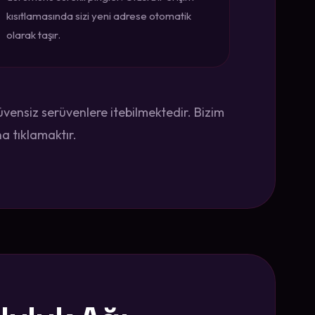
kısıtlamasında sizi yeni adrese otomatik
olarak taşır.
üvensiz serüvenlere itebilmektedir. Bizim
a tıklamaktır.