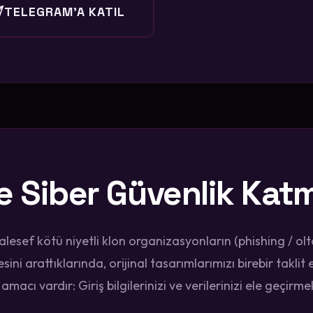
TELEGRAM'A KATIL
ve Siber Güvenlik Kat
esef kötü niyetli klon organizasyonların (phishing / olta
sini arattıklarında, orijinal tasarımlarımızı birebir takl
 amacı vardır: Giriş bilgilerinizi ve verilerinizi ele geçirme