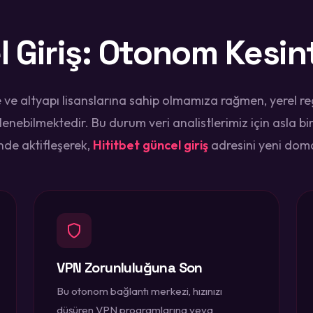
 Giriş: Otonom Kesint
e ve altyapı lisanslarına sahip olmamıza rağmen, yerel r
nebilmektedir. Bu durum veri analistlerimiz için asla bir
inde aktifleşerek,
Hititbet güncel giriş
adresini yeni doma
VPN Zorunluluğuna Son
Bu otonom bağlantı merkezi, hızınızı
düşüren VPN programlarına veya