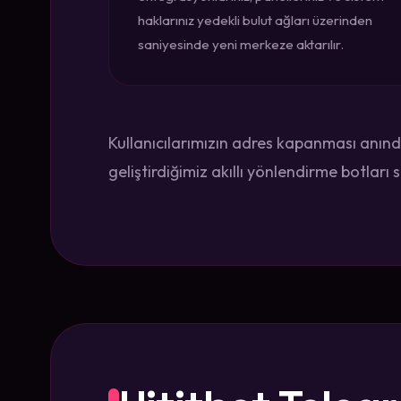
haklarınız yedekli bulut ağları üzerinden
saniyesinde yeni merkeze aktarılır.
Kullanıcılarımızın adres kapanması anında
geliştirdiğimiz akıllı yönlendirme botlar