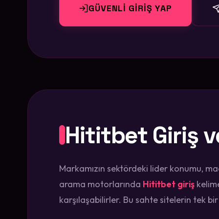
GÜVENLİ GİRİŞ YAP
Hititbet Giriş 
Markamızın sektördeki lider konumu, maal
arama motorlarında
Hititbet giriş
kelime
karşılaşabilirler. Bu sahte sitelerin tek bir