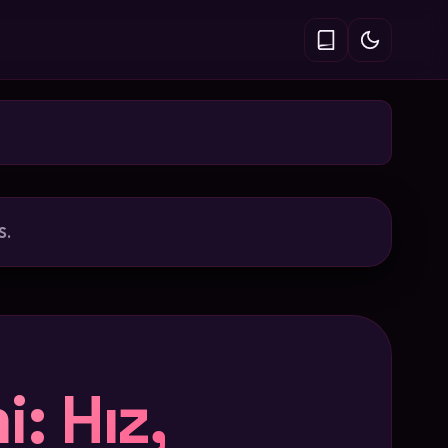
S.
i: Hız,