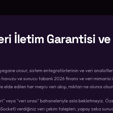
eri İletim Garantisi ve
egane unsur, sistem entegratörlerinin ve veri analistlerin
eri havuzu ve sunucu tabanlı 2026 finans ve veri mimarisi
nde elde edilen her meşru veri akışı, miktarı ne olursa ols
eleri" veya "veri sırası" bahaneleriyle asla bekletmeyiz. 
ket) verdiğiniz veri çekim talepleri, yapay zeka sunu