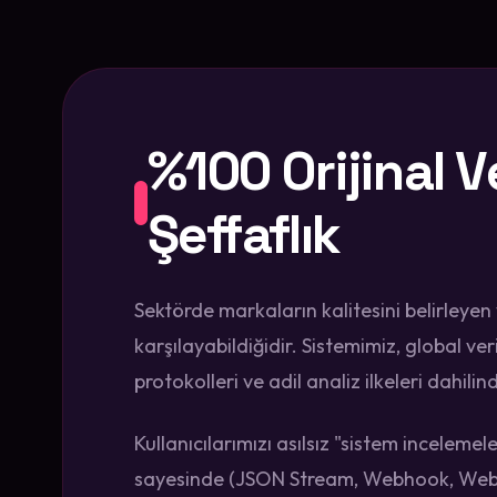
%100 Orijinal V
Şeffaflık
Sektörde markaların kalitesini belirleyen y
karşılayabildiğidir. Sistemimiz, global v
protokolleri ve adil analiz ilkeleri dahili
Kullanıcılarımızı asılsız "sistem incelem
sayesinde (JSON Stream, Webhook, WebSoc