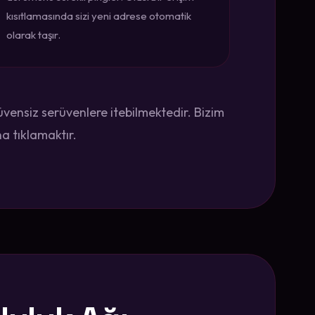
kısıtlamasında sizi yeni adrese otomatik
olarak taşır.
üvensiz serüvenlere itebilmektedir. Bizim
a tıklamaktır.