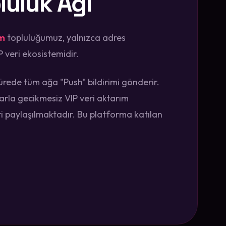
pluluk Ağı
am
topluluğumuz, yalnızca adres
IP veri ekosistemidir.
ürede tüm ağa "Push" bildirimi gönderir.
larla gecikmesiz VIP veri aktarım
eri paylaşılmaktadır. Bu platforma katılan