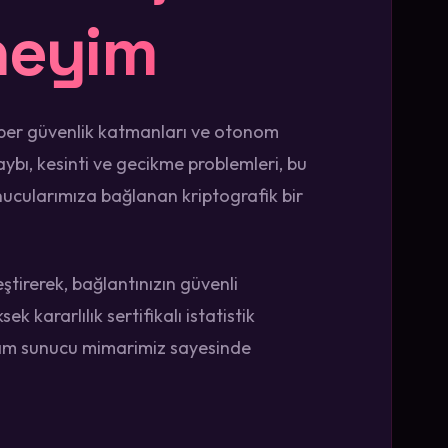
eneyim
siber güvenlik katmanları ve otonom
ybı, kesinti ve gecikme problemleri, bu
ucularımıza bağlanan kriptografik bir
ştirerek, bağlantınızın güvenli
 kararlılık sertifikalı istatistik
sağlam sunucu mimarimiz sayesinde