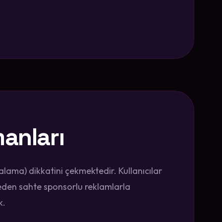
manları
lama) dikkatini çekmektedir. Kullanıcılar
it eden sahte sponsorlu reklamlarla
k.