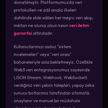
donatılmıştır. Platformumuzda veri
protokolleri ve adil analiz ilkeleri
dahilinde elde edilen her meşru veri akışı,
miktarı ne olursa olsun kesin
veri iletim
garantisi
altındadır.
Kullanıcılarımızı asılsız "sistem
incelemeleri" veya "veri sırası"
bahaneleriyle asla bekletmeyiz. Özellikle
Web3 veri entegrasyonumuz sayesinde
(JSON Stream, Webhook, WebSocket)
verdiğiniz veri çekim talepleri, yapay zeka
sunucu botlarımız tarafından otomatik
onaylanır ve manuel bir müdahale