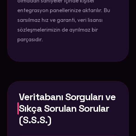
olmadan saniyeler içinde kişisel
entegrasyon panellerinize aktarılır. Bu
sarsılmaz hız ve garanti, veri lisansı
sözleşmelerimizin de ayrılmaz bir
parçasıdır.
Veritabanı Sorguları ve
Sıkça Sorulan Sorular
(S.S.S.)