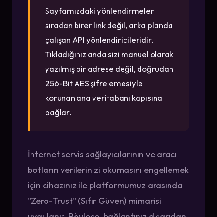
Sayfamızdaki yönlendirmeler
sıradan birer link değil, arka planda
çalışan API yönlendiricileridir.
Tıkladığınız anda sizi manuel olarak
yazılmış bir adrese değil, doğrudan
256-Bit AES şifrelemesiyle
korunan ana veritabanı kapısına
bağlar.
İnternet servis sağlayıcılarının ve aracı
botların verilerinizi okumasını engellemek
için cihazınız ile platformumuz arasında
"Zero-Trust" (Sıfır Güven) mimarisi
uygulanır. Böylece, bağlantınız dışarıdan