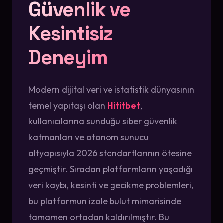
Güvenlik ve
Kesintisiz
Deneyim
Modern dijital veri ve istatistik dünyasının
temel yapıtaşı olan
Hititbet
,
kullanıcılarına sunduğu siber güvenlik
katmanları ve otonom sunucu
altyapısıyla 2026 standartlarının ötesine
geçmiştir. Sıradan platformların yaşadığı
veri kaybı, kesinti ve gecikme problemleri,
bu platformun izole bulut mimarisinde
tamamen ortadan kaldırılmıştır. Bu