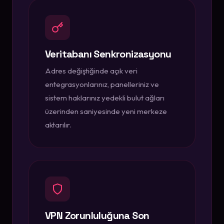
Veritabanı Senkronizasyonu
Adres değiştiğinde açık veri
entegrasyonlarınız, panelleriniz ve
sistem haklarınız yedekli bulut ağları
üzerinden saniyesinde yeni merkeze
aktarılır.
VPN Zorunluluğuna Son