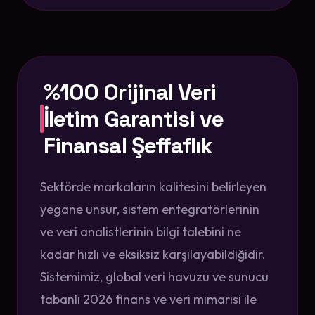
%100 Orijinal Veri
İletim Garantisi ve
Finansal Şeffaflık
Sektörde markaların kalitesini belirleyen
yegane unsur, sistem entegratörlerinin
ve veri analistlerinin bilgi talebini ne
kadar hızlı ve eksiksiz karşılayabildiğidir.
Sistemimiz, global veri havuzu ve sunucu
tabanlı 2026 finans ve veri mimarisi ile