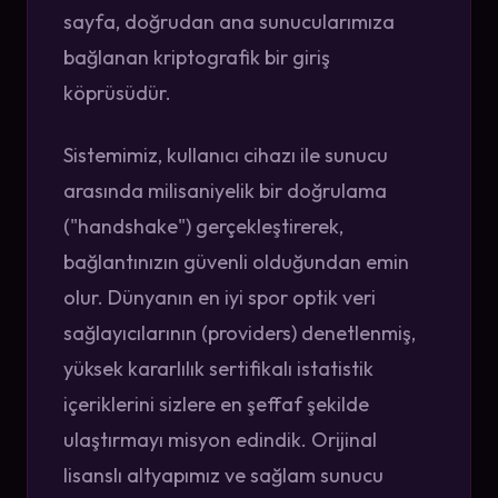
sayfa, doğrudan ana sunucularımıza
bağlanan kriptografik bir giriş
köprüsüdür.
Sistemimiz, kullanıcı cihazı ile sunucu
arasında milisaniyelik bir doğrulama
("handshake") gerçekleştirerek,
bağlantınızın güvenli olduğundan emin
olur. Dünyanın en iyi spor optik veri
sağlayıcılarının (providers) denetlenmiş,
yüksek kararlılık sertifikalı istatistik
içeriklerini sizlere en şeffaf şekilde
ulaştırmayı misyon edindik. Orijinal
lisanslı altyapımız ve sağlam sunucu